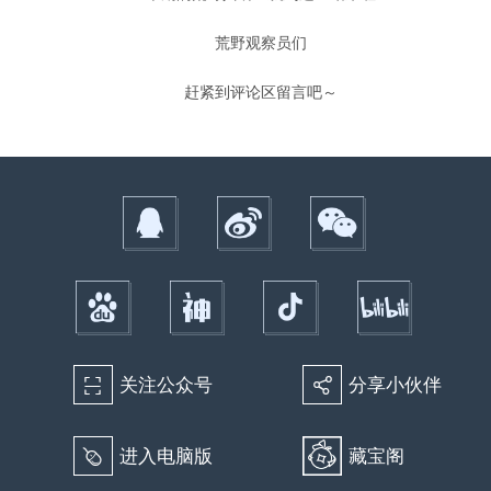
荒野观察员们
赶紧到评论区留言吧～
关注公众号
分享小伙伴
򰀁
򰀂
进入电脑版
藏宝阁
򰀄