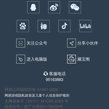
关注公众号
分享小伙伴
򰀁
򰀂
进入电脑版
藏宝阁
򰀄
客服电话
򰀃
95163883
网易公司版权所有 ©1997-2026
网易游戏隐私政策及儿童个人信息保护规则
文网游备字〔2017〕Ｍ-CSG 2555 号
批准文号：新广出审[2017]9538号