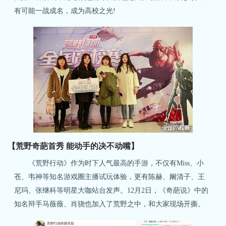
有可能一战成名，成为高校之光!
【荒野奇葩首秀 能动手的决不动嘴】
《荒野行动》作为时下人气最高的手游，不仅有Miss、小
苍、韦神等知名游戏圈主播试玩体验，更有陈赫、阚清子、王
尼玛、张继科等明星大咖站台发声。12月2日，《奇葩说》中的
知名辩手马薇薇、肖骁也加入了荒野之中，和大家现场开撕。