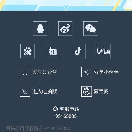
关注公众号
分享小伙伴
򰀁
򰀂
进入电脑版
藏宝阁
򰀄
客服电话
򰀃
95163883
网易公司版权所有 ©1997-2026