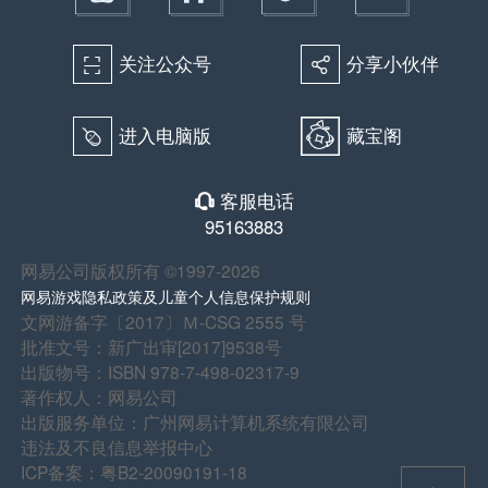
关注公众号
分享小伙伴
򰀁
򰀂
进入电脑版
藏宝阁
򰀄
客服电话
򰀃
95163883
网易公司版权所有 ©1997-2026
网易游戏隐私政策及儿童个人信息保护规则
文网游备字〔2017〕Ｍ-CSG 2555 号
批准文号：新广出审[2017]9538号
出版物号：ISBN 978-7-498-02317-9
著作权人：网易公司
出版服务单位：广州网易计算机系统有限公司
违法及不良信息举报中心
ICP备案：粤B2-20090191-18