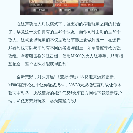
在这声势浩大对决模式下，就更加的考验玩家之间的配合
了，毕竟这一次你拥有的是49个队友，而你同时面对的是50个
敌人。这就要求玩家们不仅是攻防节奏上要做到统一，在选择
武器时也可以与平时有不同的考虑与侧重，如拿着霰弹枪的强
攻组、拿着狙击枪的狙击组、使用MK60的火力组等等。只有相
互配合，整个团队才能获得胜利!
全新荒野，对决开黑!《荒野行动》即将迎来游戏更新。
M88C霰弹枪在手让你近战成神，50V50大规模红蓝对战让你体
验两军对垒，决战荒野的雄浑气势!快来官方网站下载最新客户
端，和亿万荒野玩家一起为荣耀而战!