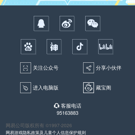
关注公众号
分享小伙伴
򰀁
򰀂
进入电脑版
藏宝阁
򰀄
客服电话
򰀃
95163883
网易公司版权所有 ©1997-2026
网易游戏隐私政策及儿童个人信息保护规则