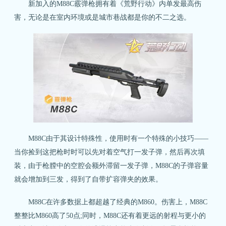
新加入的M88C霰弹枪拥有着《荒野行动》内单发最高伤
害，无论是在室内环境或是城市巷战都是你的不二之选。
M88C由于其设计特殊性，使用时有一个特殊的小技巧——
当你捡到这把枪时时可以先对着空气打一发子弹，然后再次填
装，由于枪膛中的空腔会额外滞留一发子弹，M88C的子弹容量
就会增加到三发，得到了自带扩容弹夹的效果。
M88C在许多数据上都超越了经典的M860。伤害上，M88C
整整比M860高了50点;同时，M88C还有着更远的射程与更小的