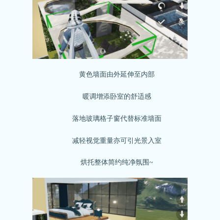
黄色墙面由外延伸至内部
暖调增添卧室的舒适感
落地玻璃格子窗代替标准墙面
减轻视觉重量亦可引光景入室
烘托整体简约纯净氛围~