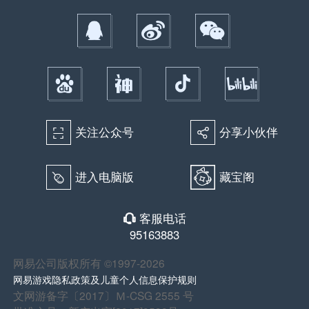
关注公众号
分享小伙伴
򰀁
򰀂
进入电脑版
藏宝阁
򰀄
客服电话
򰀃
95163883
网易公司版权所有 ©1997-2026
网易游戏隐私政策及儿童个人信息保护规则
文网游备字〔2017〕Ｍ-CSG 2555 号