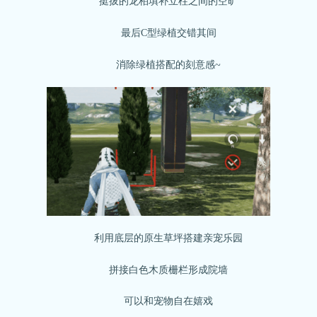
挺拔的龙柏填补立柱之间的空旷
最后C型绿植交错其间
消除绿植搭配的刻意感~
利用底层的原生草坪搭建亲宠乐园
拼接白色木质栅栏形成院墙
可以和宠物自在嬉戏