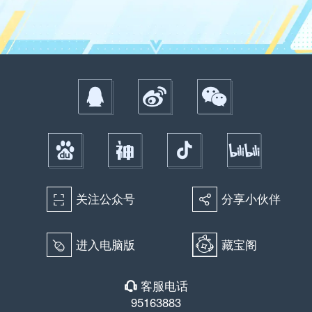
关注公众号
分享小伙伴
򰀁
򰀂
进入电脑版
藏宝阁
򰀄
客服电话
򰀃
95163883