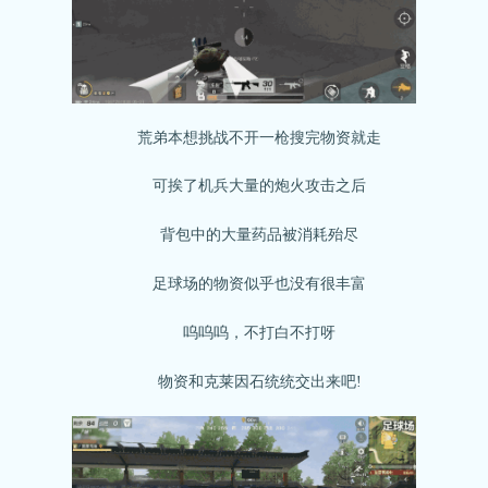
荒弟本想挑战不开一枪搜完物资就走
可挨了机兵大量的炮火攻击之后
背包中的大量药品被消耗殆尽
足球场的物资似乎也没有很丰富
呜呜呜，不打白不打呀
物资和克莱因石统统交出来吧!