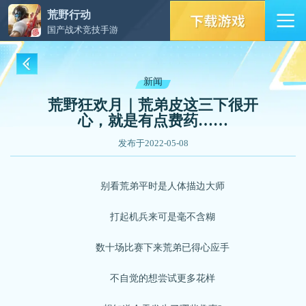
荒野行动
国产战术竞技手游
新闻
荒野狂欢月｜荒弟皮这三下很开
心，就是有点费药……
发布于2022-05-08
别看荒弟平时是人体描边大师
打起机兵来可是毫不含糊
数十场比赛下来荒弟已得心应手
不自觉的想尝试更多花样