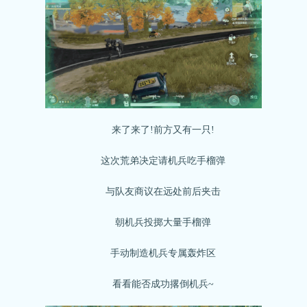
来了来了!前方又有一只!
这次荒弟决定请机兵吃手榴弹
与队友商议在远处前后夹击
朝机兵投掷大量手榴弹
手动制造机兵专属轰炸区
看看能否成功撂倒机兵~