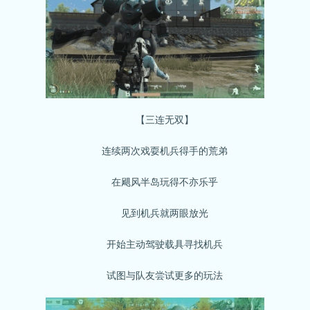
【三连无双】
连续两次戏耍机兵得手的荒弟
在飓风半岛玩得不亦乐乎
见到机兵就两眼放光
开始主动驾驶载具寻找机兵
试图与队友尝试更多的玩法