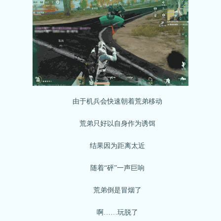
由于机兵会快速朝着荒弟移动
荒弟只好以自身作为诱饵
结果因为距离太近
随着“砰”一声巨响
荒弟倒是冒烟了
啊……玩脱了