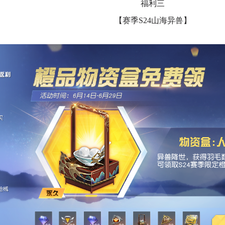
福利三
【赛季S24山海异兽】