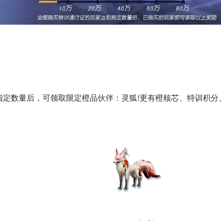
数量后，可领取限定橙品伙伴：灵狐!更有橙核芯、特训积分、