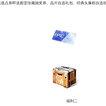
充值点券即送殿堂珍藏抽奖券、晶片自选礼包、经典头像框自选礼
福利二