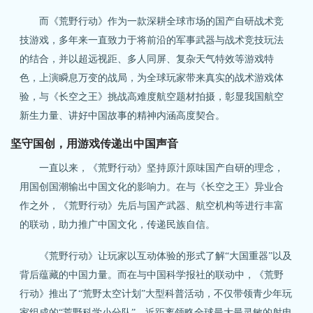
而《荒野行动》作为一款深耕全球市场的国产自研战术竞
技游戏，多年来一直致力于将前沿的军事武器与战术竞技玩法
的结合，并以超远视距、多人同屏、复杂天气特效等游戏特
色，上演瞬息万变的战局，为全球玩家带来真实的战术游戏体
关注微博：
关注微信：网易荒野行动
荒野行动官方微博
验，与《长空之王》挑战高难度航空题材拍摄，彰显我国航空
新生力量、讲好中国故事的精神内涵高度契合。
坚守国创，用游戏传递出中国声音
一直以来，《荒野行动》坚持原汁原味国产自研的理念，
用国创国潮输出中国文化的影响力。在与《长空之王》异业合
作之外，《荒野行动》先后与国产武器、航空机构等进行丰富
的联动，助力推广中国文化，传递民族自信。
《荒野行动》让玩家以互动体验的形式了解“大国重器”以及
背后蕴藏的中国力量。而在与中国科学报社的联动中，《荒野
行动》推出了“荒野太空计划”大型科普活动，不仅带领青少年玩
家组成的“荒野科学小分队”，近距离领略全球最大最灵敏的射电