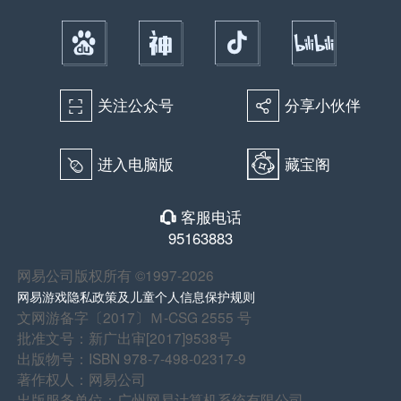
关注公众号
分享小伙伴
򰀁
򰀂
进入电脑版
藏宝阁
򰀄
客服电话
򰀃
95163883
网易公司版权所有 ©1997-2026
网易游戏隐私政策及儿童个人信息保护规则
文网游备字〔2017〕Ｍ-CSG 2555 号
批准文号：新广出审[2017]9538号
出版物号：ISBN 978-7-498-02317-9
著作权人：网易公司
出版服务单位：广州网易计算机系统有限公司