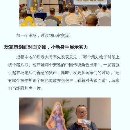
加一个串场，过渡到玩家交流。
玩家策划面对面交锋，小动身手展示实力
成都本地80后老大哥率先发表意见，“啷个策划啥子时候上
线个猪八戒、葫芦娃啷个安逸的中国传统角色出来”，一发言就
引起在场老兵们善意的笑声，随即引发更多玩家们的讨论，“还
有啷个抽奖豁别个角色能放在包包里，看着对头很巴适”，玩家
们当场附和声一片。