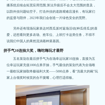
播系统后续会拓宽应用范围;算法升级后不会太大范围的普及，
以防外挂问题钻空子。打击外挂的道路艰难且漫长，有玩家们
的监督与陪伴，2023年我们会创造一片绿色安全的荒野。
另外还有现场玩家表达对西瓜派对返场活动[种瓜得瓜]的喜
爱，还想看到更多农场、抢车位、上班打卡这类任务，不得不
说我们中国人的果然流淌着种菜基因。
拼手气10连抽大奖，嗨吃嗨玩才最野
五名策划在最后拼手气为在场幸运玩家10连抽，直接为五
位幸运玩家充值1000点券开抽，手气最佳的策划代表为全场唯
一最欧玩家抽取终极福利大奖——5000点券，看“洗最大的碗”玩
家上台领奖时候笑的合不拢嘴，心理巴适得板。