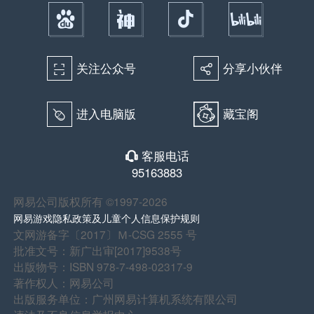
关注公众号
分享小伙伴
򰀁
򰀂
进入电脑版
藏宝阁
򰀄
客服电话
򰀃
95163883
网易公司版权所有 ©1997-2026
网易游戏隐私政策及儿童个人信息保护规则
文网游备字〔2017〕Ｍ-CSG 2555 号
批准文号：新广出审[2017]9538号
出版物号：ISBN 978-7-498-02317-9
著作权人：网易公司
出版服务单位：广州网易计算机系统有限公司