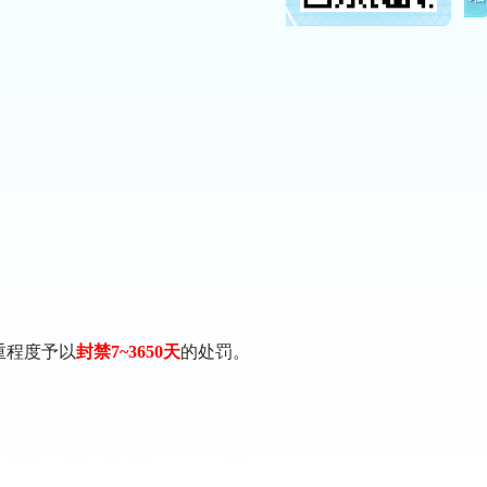
重程度予以
封禁7~3650天
的处罚。