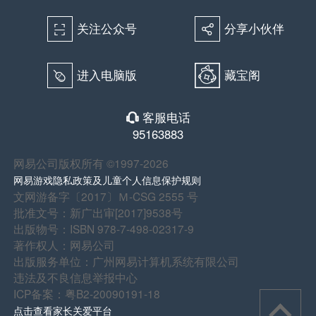
关注公众号
分享小伙伴
򰀁
򰀂
进入电脑版
藏宝阁
򰀄
客服电话
򰀃
95163883
网易公司版权所有 ©1997-2026
网易游戏隐私政策及儿童个人信息保护规则
文网游备字〔2017〕Ｍ-CSG 2555 号
批准文号：新广出审[2017]9538号
出版物号：ISBN 978-7-498-02317-9
著作权人：网易公司
出版服务单位：广州网易计算机系统有限公司
违法及不良信息举报中心
ICP备案：粤B2-20090191-18
点击查看家长关爱平台