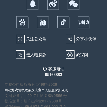
关注公众号
分享小伙伴
򰀁
򰀂
进入电脑版
藏宝阁
򰀄
客服电话
򰀃
95163883
网易公司版权所有 ©1997-2026
网易游戏隐私政策及儿童个人信息保护规则
文网游备字〔2017〕Ｍ-CSG 2555 号
批准文号：新广出审[2017]9538号
出版物号：ISBN 978-7-498-02317-9