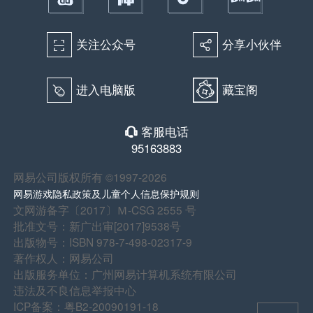
关注公众号
分享小伙伴
򰀁
򰀂
进入电脑版
藏宝阁
򰀄
客服电话
򰀃
95163883
网易公司版权所有 ©1997-2026
网易游戏隐私政策及儿童个人信息保护规则
文网游备字〔2017〕Ｍ-CSG 2555 号
批准文号：新广出审[2017]9538号
出版物号：ISBN 978-7-498-02317-9
著作权人：网易公司
出版服务单位：广州网易计算机系统有限公司
违法及不良信息举报中心
ICP备案：粤B2-20090191-18