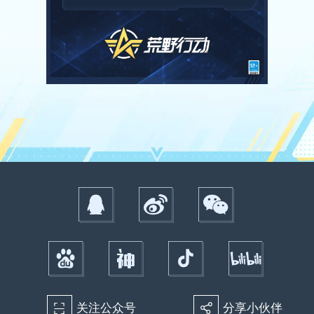
关注公众号
分享小伙伴
򰀁
򰀂