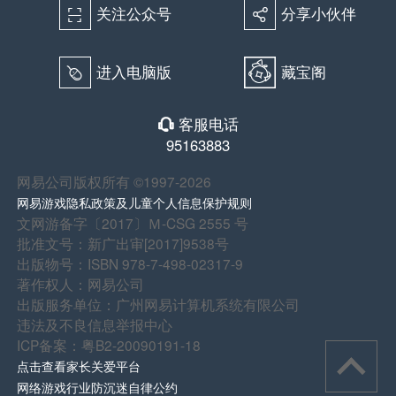
关注公众号
分享小伙伴
򰀁
򰀂
进入电脑版
藏宝阁
򰀄
客服电话
򰀃
95163883
网易公司版权所有 ©1997-2026
网易游戏隐私政策及儿童个人信息保护规则
文网游备字〔2017〕Ｍ-CSG 2555 号
批准文号：新广出审[2017]9538号
出版物号：ISBN 978-7-498-02317-9
著作权人：网易公司
出版服务单位：广州网易计算机系统有限公司
违法及不良信息举报中心
ICP备案：粤B2-20090191-18
点击查看家长关爱平台
网络游戏行业防沉迷自律公约